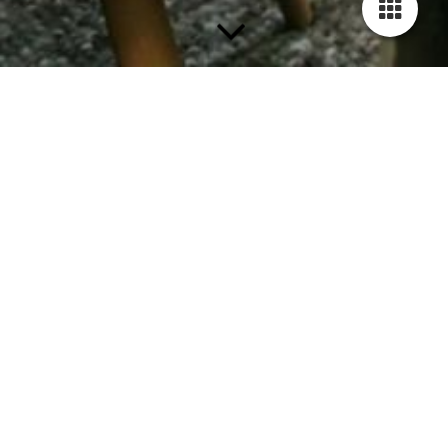
Impressum
Angaben gemäß § 5 TMG
Bezüglich der Domain “www.psychotherapie-mohr-
osnabrueck.de”:
M. Sc. Psychologin Stephanie Mohr
Neumarkt 1, 49074 Osnabrück
Fon: +49 541 – 18 14 771
E-mail: info@psychotherapie-mohr-osnabrueck.de
Vertreten durch
Stephanie Mohr
Berufsbezeichnung
Psychologische Psychotherapeutin, verliehen in der